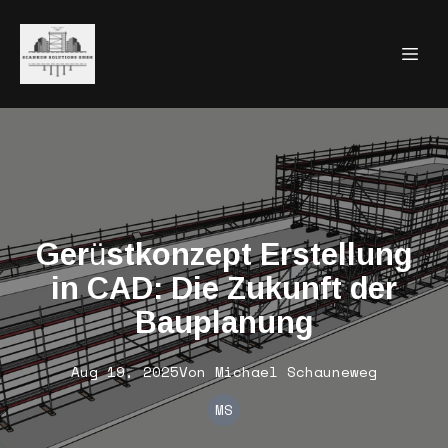
Gerüstkonzept Erstellung
in CAD: Die Zukunft der
Bauplanung
Aug 19, 2025
Von
Michael
Schauneweg
MS