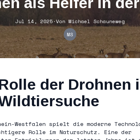
en als Helfer in der
Jul 14, 2025
·
Von
Michael
Schauneweg
MS
Rolle der Drohnen 
 Wildtiersuche
hein-Westfalen spielt die moderne Technol
chtigere Rolle im Naturschutz. Eine der