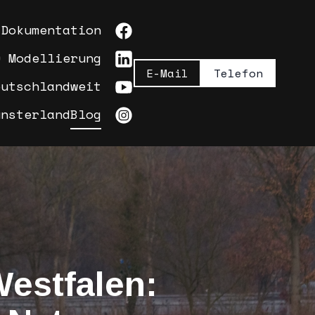
 Dokumentation
D Modellierung
E-Mail
Telefon
eutschlandweit
ünsterland
Blog
Westfalen: