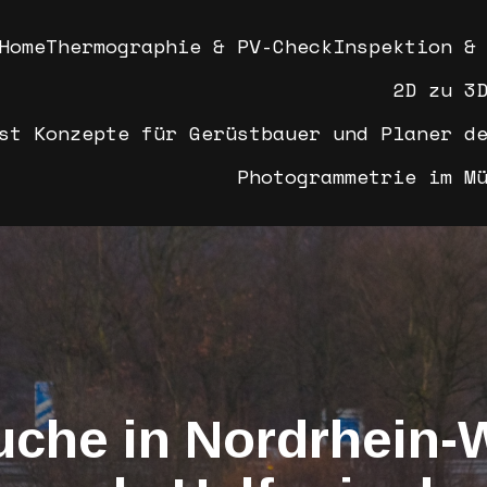
Home
Thermographie & PV-Check
Inspektion &
2D zu 3
st Konzepte für Gerüstbauer und Planer d
Photogrammetrie im M
uche in Nordrhein-