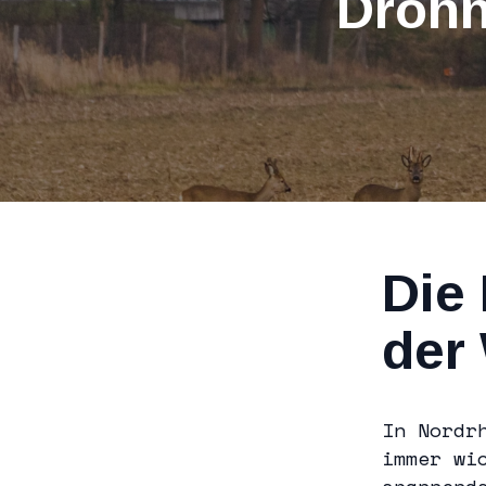
Drohn
Die 
der
In Nordr
immer wi