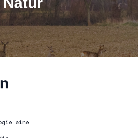
 Natur
in
ogie eine